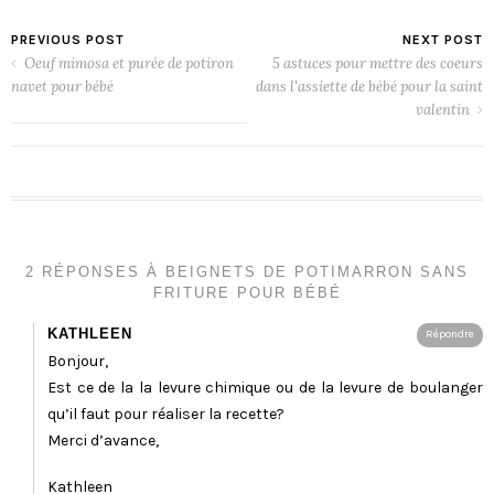
PREVIOUS POST
NEXT POST
Oeuf mimosa et purée de potiron
5 astuces pour mettre des coeurs
navet pour bébé
dans l'assiette de bébé pour la saint
valentin
2 RÉPONSES À
BEIGNETS DE POTIMARRON SANS
FRITURE POUR BÉBÉ
KATHLEEN
Répondre
Bonjour,
Est ce de la la levure chimique ou de la levure de boulanger
qu’il faut pour réaliser la recette?
Merci d’avance,
Kathleen